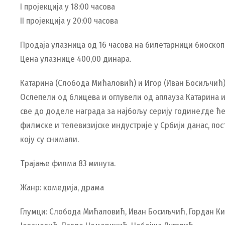
I пројекција у 18:00 часова
II пројекција у 20:00 часова
Продаја улазница од 16 часова на билетарници биоскоп
Цена улазнице 400,00 динара.
Катарина (Слобода Мићаловић) и Игор (Иван Босиљчић) с
Ослепели од блицева и оглувели од аплауза Катарина и 
све до доделе награда за најбољу серију године,где ће 
филмске и телевизијске индустрије у Србији данас, по
коју су снимали.
Трајање филма 83 минута.
Жанр: комедија, драма
Глумци: Слобода Мићаловић, Иван Босиљчић, Гордан Ки