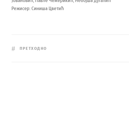
Јовановић, Павле Чемерикић, Небојша Дугалић
Режисер: Синиша Цветић
ПРЕТХОДНО