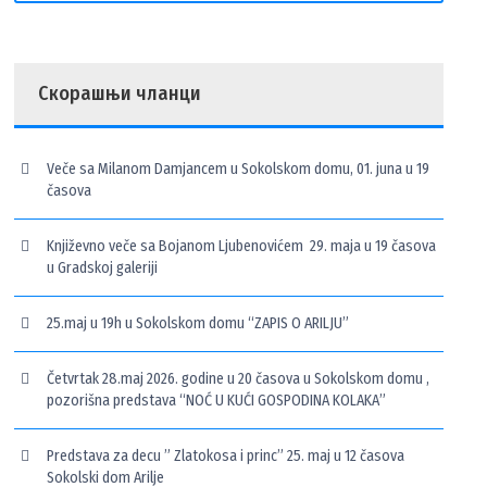
Скорашњи чланци
Veče sa Milanom Damjancem u Sokolskom domu, 01. juna u 19
časova
Književno veče sa Bojanom Ljubenovićem 29. maja u 19 časova
u Gradskoj galeriji
25.maj u 19h u Sokolskom domu “ZAPIS O ARILJU”
Četvrtak 28.maj 2026. godine u 20 časova u Sokolskom domu ,
pozorišna predstava “NOĆ U KUĆI GOSPODINA KOLAKA”
Predstava za decu ” Zlatokosa i princ” 25. maj u 12 časova
Sokolski dom Arilje