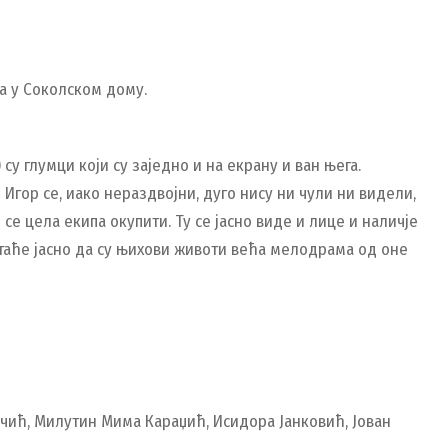
а у Соколском дому.
у глумци који су заједно и на екрану и ван њега.
Игор се, иако нераздвојни, дуго нису ни чули ни видели,
се цела екипа окупити. Ту се јасно виде и лице и наличје
стаће јасно да су њихови животи већа мелодрама од оне
чић, Милутин Мима Караџић, Исидора Јанковић, Јован