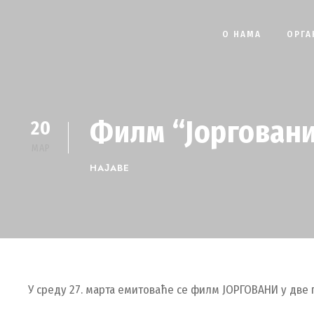
О НАМА
ОРГА
Филм “Јорговани
20
МАР
НАЈАВЕ
У среду 27. марта емитоваће се филм ЈОРГОВАНИ у две 