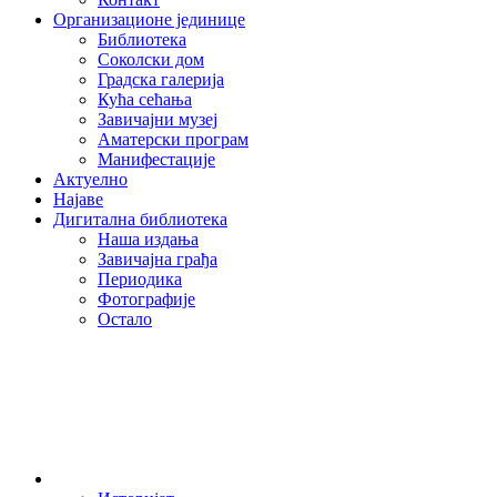
Организационе јединице
Библиотека
Соколски дом
Градска галерија
Кућа сећања
Завичајни музеј
Аматерски програм
Манифестације
Актуелно
Најаве
Дигитална библиотека
Наша издања
Завичајна грађа
Периодика
Фотографије
Остало
О нама