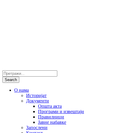
О нама
Историјат
Документи
Општа акта
Програми и извештаји
Правилници
Јавне набавке
Запослени
Контакт