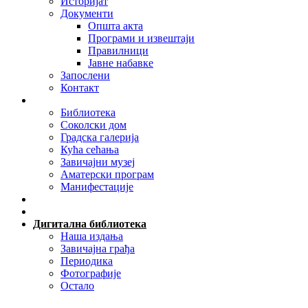
Историјат
Документи
Општа акта
Програми и извештаји
Правилници
Јавне набавке
Запослени
Контакт
Организационе јединице
Библиотека
Соколски дом
Градска галерија
Кућа сећања
Завичајни музеј
Аматерски програм
Манифестације
Актуелно
Најаве
Дигитална библиотека
Наша издања
Завичајна грађа
Периодика
Фотографије
Остало