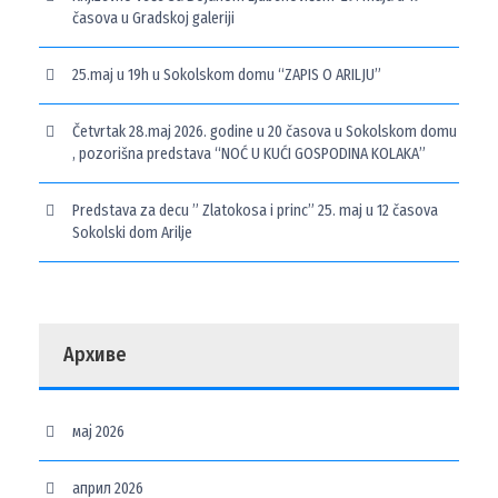
časova u Gradskoj galeriji
25.maj u 19h u Sokolskom domu “ZAPIS O ARILJU”
Četvrtak 28.maj 2026. godine u 20 časova u Sokolskom domu
, pozorišna predstava “NOĆ U KUĆI GOSPODINA KOLAKA”
Predstava za decu ” Zlatokosa i princ” 25. maj u 12 časova
Sokolski dom Arilje
Архиве
мај 2026
април 2026