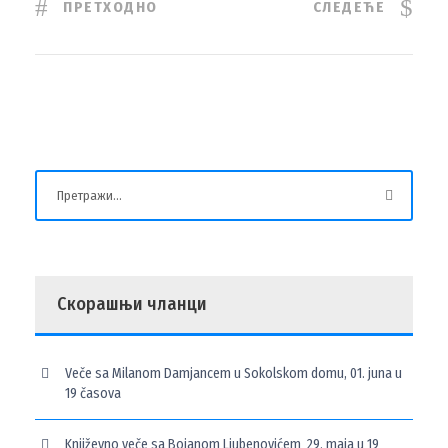
ПРЕТХОДНО
СЛЕДЕЋЕ
Скорашњи чланци
Veče sa Milanom Damjancem u Sokolskom domu, 01. juna u
19 časova
Književno veče sa Bojanom Ljubenovićem 29. maja u 19