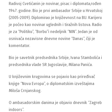
Radivoj Cvetićanin je novinar, pisac i diplomata,rođen
1947. godine. Bio je prvi ambasador Srbije u Hrvatskoj
(2005-2009). Diplomirao je književnost na BU. Karijeru
je počeo kao novinar uglednih i tiražnih listova. Radio
je za “Politiku”, “Borbu”i nedeljnik “NIN”. Jedan je od
osnivača nezavisne dnevne novine “Danas”, čiji je
komentator.
Bio je savetnik predsednika Srbije, Ivana Stambolića i
predsednika vlade SR Jugoslavije, Milana Panića.
U književnim krugovima se pojavio kao priređivač
knjige “Nova Evropa”, o diplomatskim izveštajima
Miloša Crnjanskog.
O ambasadorskim danima je objavio dnevnik “Zagreb
indoors”.