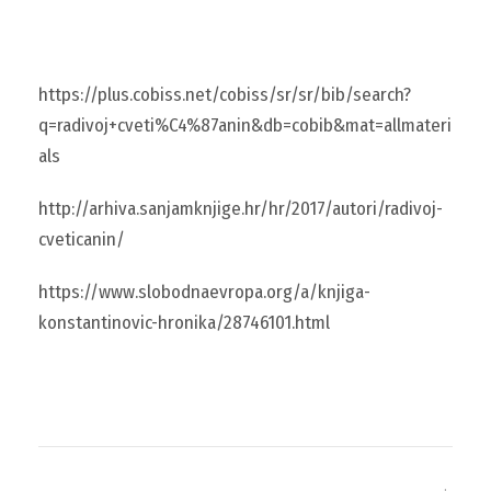
https://plus.cobiss.net/cobiss/sr/sr/bib/search?
q=radivoj+cveti%C4%87anin&db=cobib&mat=allmateri
als
http://arhiva.sanjamknjige.hr/hr/2017/autori/radivoj-
cveticanin/
https://www.slobodnaevropa.org/a/knjiga-
konstantinovic-hronika/28746101.html