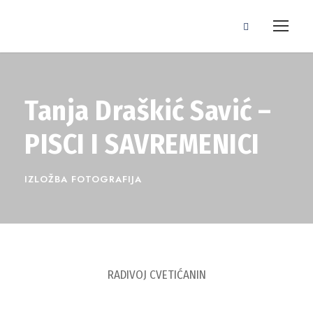
Tanja Draškić Savić –
PISCI I SAVREMENICI
IZLOŽBA FOTOGRAFIJA
RADIVOJ CVETIĆANIN