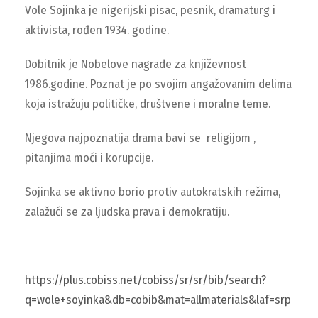
Vole Sojinka je nigerijski pisac, pesnik, dramaturg i
aktivista, rođen 1934. godine.
Dobitnik je Nobelove nagrade za književnost
1986.godine. Poznat je po svojim angažovanim delima
koja istražuju političke, društvene i moralne teme.
Njegova najpoznatija drama bavi se religijom ,
pitanjima moći i korupcije.
Sojinka se aktivno borio protiv autokratskih režima,
zalažući se za ljudska prava i demokratiju.
https://plus.cobiss.net/cobiss/sr/sr/bib/search?
q=wole+soyinka&db=cobib&mat=allmaterials&laf=srp