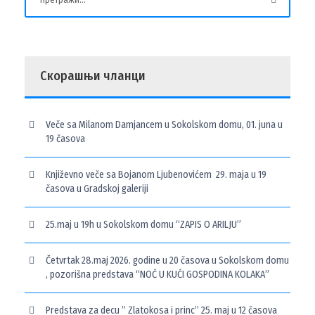
Скорашњи чланци
Veče sa Milanom Damjancem u Sokolskom domu, 01. juna u
19 časova
Književno veče sa Bojanom Ljubenovićem 29. maja u 19
časova u Gradskoj galeriji
25.maj u 19h u Sokolskom domu “ZAPIS O ARILJU”
Četvrtak 28.maj 2026. godine u 20 časova u Sokolskom domu
, pozorišna predstava “NOĆ U KUĆI GOSPODINA KOLAKA”
Predstava za decu ” Zlatokosa i princ” 25. maj u 12 časova