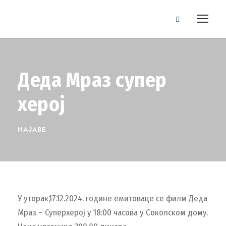
Деда Мраз супер
херој
НАЈАВЕ
У уторак,17.12.2024. године емитоваце се филм Деда
Мраз – Суперхерој у 18:00 часова у Соколском дому.