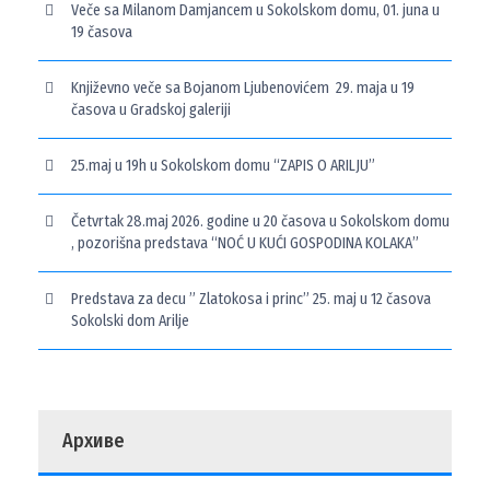
Veče sa Milanom Damjancem u Sokolskom domu, 01. juna u
19 časova
Književno veče sa Bojanom Ljubenovićem 29. maja u 19
časova u Gradskoj galeriji
25.maj u 19h u Sokolskom domu “ZAPIS O ARILJU”
Četvrtak 28.maj 2026. godine u 20 časova u Sokolskom domu
, pozorišna predstava “NOĆ U KUĆI GOSPODINA KOLAKA”
Predstava za decu ” Zlatokosa i princ” 25. maj u 12 časova
Sokolski dom Arilje
Архиве