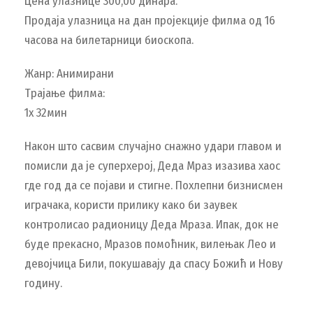
Цена улазнице 300,00 динара.
Продаја улазница на дан пројекције филма од 16
часова на билетарници биоскопа.
Жанр: Анимирани
Трајање филма:
1х 32мин
Након што сасвим случајно снажно удари главом и
помисли да је суперхерој, Деда Мраз изазива хаос
где год да се појави и стигне. Похлепни бизнисмен
играчака, користи прилику како би заувек
контролисао радионицу Деда Мраза. Ипак, док не
буде прекасно, Мразов помоћник, вилењак Лео и
девојчица Били, покушавају да спасу Божић и Нову
годину.