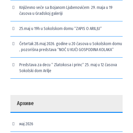
Književno veče sa Bojanom Ljubenovićem 29. maja u 19
časova u Gradskoj galeriji
25.maj u 19h u Sokolskom domu “ZAPIS O ARILJU”
Četvrtak 28.maj 2026. godine u 20 časova u Sokolskom domu
, pozorišna predstava “NOĆ U KUĆI GOSPODINA KOLAKA”
Predstava za decu ” Zlatokosa i princ” 25. maj u 12 časova
Sokolski dom Arilje
Архиве
мај 2026