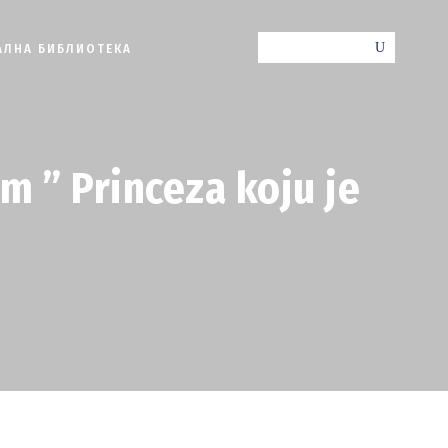
АЛНА БИБЛИОТЕКА
lm ” Princeza koju je