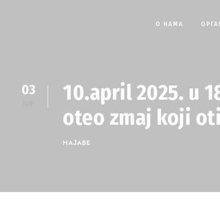
О НАМА
ОРГА
10.april 2025. u 1
03
АПР
oteo zmaj koji ot
НАЈАВЕ