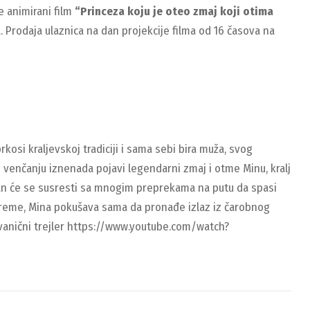
e animirani film
“Princeza koju je oteo zmaj koji otima
 Prodaja ulaznica na dan projekcije filma od 16 časova na
kosi kraljevskoj tradiciji i sama sebi bira muža, svog
 venčanju iznenada pojavi legendarni zmaj i otme Minu, kralj
nan će se susresti sa mnogim preprekama na putu da spasi
to vreme, Mina pokušava sama da pronađe izlaz iz čarobnog
 Zvanični trejler https://www.youtube.com/watch?