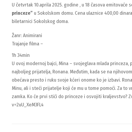
U četvrtak 10.aprila 2025. godine , u 18 časova emitovaće s
princeze”
u Sokolskom domu. Cena ulaznice 400,00 dinara.
biletarnici Sokolskog doma.
Žanr: Animirani
Trajanje filma –
1h 34min
U ovoj modernoj bajci, Mina – svojeglava mlada princeza, pr
najboljeg prijatelja, Ronana. Međutim, kada se na njihovom
obećava presto i ruku svoje kćeri onome ko je izbavi. Ro
Minu, ali i steći prijatelje koji će mu u tome pomoći. Za 
zamka. Ko će prvi stići do princeze i osvojiti kraljevstvo?
v=2uU_XeM3FL4