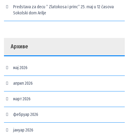
Predstava za decu ” Zlatokosa i princ” 25. maj u 12 časova
Sokolski dom Arilje
Архиве
мај 2026
април 2026
март 2026
фебруар 2026
јануар 2026