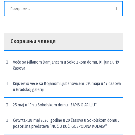
Скорашњи чланци
Veče sa Milanom Damjancem u Sokolskom domu, 01. juna u 19
časova
Književno veče sa Bojanom Ljubenovićem 29. maja u 19 časova
u Gradskoj galeriji
25.maj u 19h u Sokolskom domu “ZAPIS O ARILJU”
Četvrtak 28.maj 2026. godine u 20 časova u Sokolskom domu ,
pozorišna predstava “NOĆ U KUĆI GOSPODINA KOLAKA”