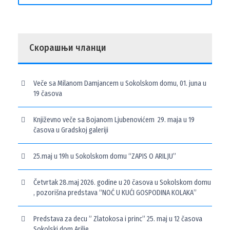
Скорашњи чланци
Veče sa Milanom Damjancem u Sokolskom domu, 01. juna u
19 časova
Književno veče sa Bojanom Ljubenovićem 29. maja u 19
časova u Gradskoj galeriji
25.maj u 19h u Sokolskom domu “ZAPIS O ARILJU”
Četvrtak 28.maj 2026. godine u 20 časova u Sokolskom domu
, pozorišna predstava “NOĆ U KUĆI GOSPODINA KOLAKA”
Predstava za decu ” Zlatokosa i princ” 25. maj u 12 časova
Sokolski dom Arilje