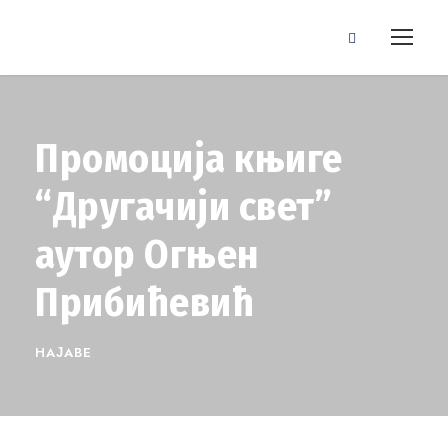
Промоција књиге
“Другачији свет”
аутор Огњен
Прибићевић
НАЈАВЕ