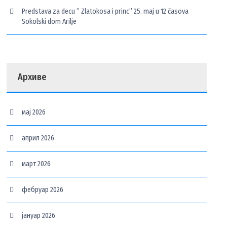
Predstava za decu ” Zlatokosa i princ” 25. maj u 12 časova
Sokolski dom Arilje
Архиве
мај 2026
април 2026
март 2026
фебруар 2026
јануар 2026