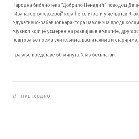
Народна библиотека “Добрило Ненадић” поводом Дечје
“Иванатор суперхерој” која ће се играти у четвртак 9. о
едукативно-забавног карактера намењена предшколци
мјузикл који је усмерен на развијање емпатије, друга
поштовање према учитељима, васпитачима и старијима.
Трајање представе 60 минута. Улаз бесплатан.
ПРЕТХОДНО