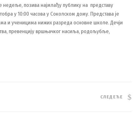
 недеље, позива најмлађу публику на представу
ктобра у 10:00 часова у Соколском дому. Представа је
ма и ученицима нижих разреда основне школе. Дечји
рства, превенцију вршњачког насиља, родољубље,
СЛЕДЕЋЕ