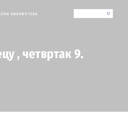
АЛНА БИБЛИОТЕКА
цу , четвртак 9.