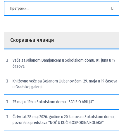
Скорашњи чланци
Veče sa Milanom Damjancem u Sokolskom domu, 01. juna u 19
časova
Književno veče sa Bojanom Ljubenovićem 29. maja u 19 časova
u Gradskoj galeriji
25.maj u 19h u Sokolskom domu “ZAPIS O ARILJU”
Četvrtak 28.maj 2026. godine u 20 časova u Sokolskom domu ,
pozorišna predstava “NOĆ U KUĆI GOSPODINA KOLAKA”