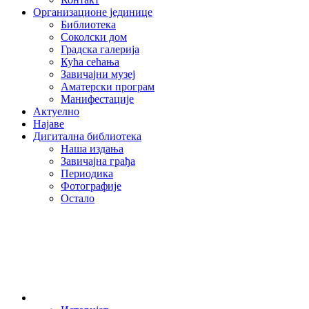
Организационе јединице
Библиотека
Соколски дом
Градска галерија
Кућа сећања
Завичајни музеј
Аматерски програм
Манифестације
Актуелно
Најаве
Дигитална библиотека
Наша издања
Завичајна грађа
Периодика
Фотографије
Остало
О нама