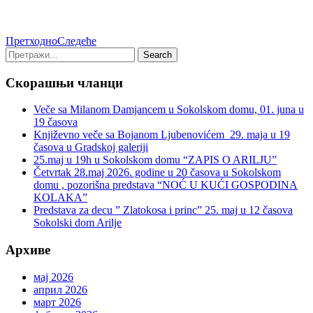
Претходно
Следеће
Скорашњи чланци
Veče sa Milanom Damjancem u Sokolskom domu, 01. juna u
19 časova
Književno veče sa Bojanom Ljubenovićem 29. maja u 19
časova u Gradskoj galeriji
25.maj u 19h u Sokolskom domu “ZAPIS O ARILJU”
Četvrtak 28.maj 2026. godine u 20 časova u Sokolskom
domu , pozorišna predstava “NOĆ U KUĆI GOSPODINA
KOLAKA”
Predstava za decu ” Zlatokosa i princ” 25. maj u 12 časova
Sokolski dom Arilje
Архиве
мај 2026
април 2026
март 2026