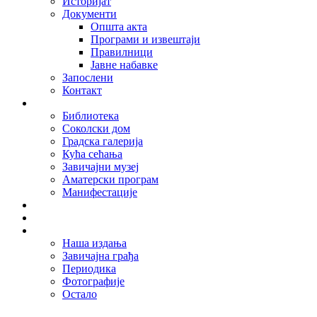
Историјат
Документи
Општа акта
Програми и извештаји
Правилници
Јавне набавке
Запослени
Контакт
Организационе јединице
Библиотека
Соколски дом
Градска галерија
Кућа сећања
Завичајни музеј
Аматерски програм
Манифестације
Актуелно
Најаве
Дигитална библиотека
Наша издања
Завичајна грађа
Периодика
Фотографије
Остало