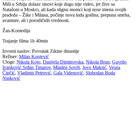
Miši u Srbiju dolaze sinovi koje dugo nije video, jer žive sa
Natašom u Moskvi, ali kada stignu momci koji nose imena svojih
pradeda – Žike i Milana, počinje nova luda godina, prepuna smeha,
avanture, ali i porodičnih vrednosti.
Žan-Komedija
Trajanje filma 1h 40min
Izvorni naslov:
Povratak Zikine dinastije
Režiser:
Milan Konjević
Uloge:
Nikola Kojo
,
Danijela Dimitrovska
,
Nikola Brun
,
Gavrilo
Ivanković Srđan Timarov
,
Mladen Sovilj
,
Jovo Maksić
,
Vesna
Čipčić
,
Vladimir Petrović
,
Gala Videnović
,
Slobodan Boda
Ninković