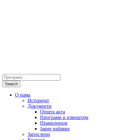
О нама
Историјат
Документи
Општа акта
Програми и извештаји
Правилници
Јавне набавке
Запослени
Контакт