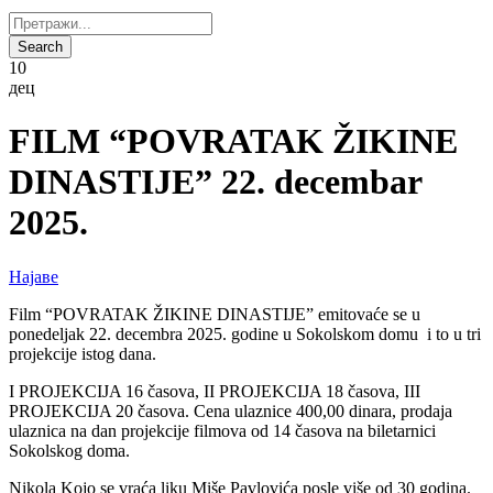
10
дец
FILM “POVRATAK ŽIKINE
DINASTIJE” 22. decembar
2025.
Најаве
Film “POVRATAK ŽIKINE DINASTIJE” emitovaće se u
ponedeljak 22. decembra 2025. godine u Sokolskom domu i to u tri
projekcije istog dana.
I PROJEKCIJA 16 časova, II PROJEKCIJA 18 časova, III
PROJEKCIJA 20 časova. Cena ulaznice 400,00 dinara, prodaja
ulaznica na dan projekcije filmova od 14 časova na biletarnici
Sokolskog doma.
Nikola Kojo se vraća liku Miše Pavlovića posle više od 30 godina.