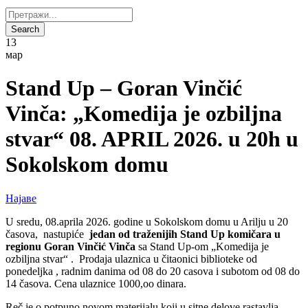
13
мар
Stand Up – Goran Vinčić
Vinča: „Komedija je ozbiljna
stvar“ 08. APRIL 2026. u 20h u
Sokolskom domu
Најаве
U sredu, 08.aprila 2026. godine u Sokolskom domu u Arilju u 20
časova, nastupiće
jedan od traženijih Stand Up komičara u
regionu Goran Vinčić Vinča
sa Stand Up-om „Komedija je
ozbiljna stvar“ .
Prodaja ulaznica u čitaonici biblioteke od
ponedeljka , radnim danima od 08 do 20 casova i subotom od 08 do
14 časova. Cena ulaznice 1000,oo dinara.
Reč je o potpuno novom materijalu koji u sitne delove rastavlja