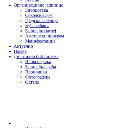
Организационе јединице
Библиотека
Соколски дом
Градска галерија
Кућа сећања
Завичајни музеј
Аматерски програм
Манифестације
Актуелно
Најаве
Дигитална библиотека
Наша издања
Завичајна грађа
Периодика
Фотографије
Остало
О нама