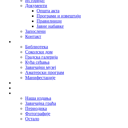
Историјат
Документи
Општа акта
Програми и извештаји
Правилници
Јавне набавке
Запослени
Контакт
Организационе јединице
Библиотека
Соколски дом
Градска галерија
Кућа сећања
Завичајни музеј
Аматерски програм
Манифестације
Актуелно
Најаве
Дигитална библиотека
Наша издања
Завичајна грађа
Периодика
Фотографије
Остало