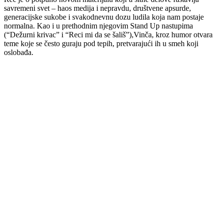
savremeni svet – haos medija i nepravdu, društvene apsurde,
generacijske sukobe i svakodnevnu dozu ludila koja nam postaje
normalna. Kao i u prethodnim njegovim Stand Up nastupima
(“Dežurni krivac” i “Reci mi da se šališ”),Vinča, kroz humor otvara
teme koje se često guraju pod tepih, pretvarajući ih u smeh koji
oslobađa.