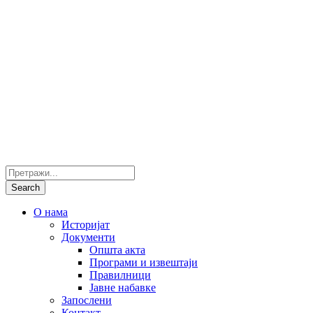
О нама
Историјат
Документи
Општа акта
Програми и извештаји
Правилници
Јавне набавке
Запослени
Контакт