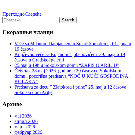
Претходно
Следеће
Скорашњи чланци
Veče sa Milanom Damjancem u Sokolskom domu, 01. juna u
19 časova
Književno veče sa Bojanom Ljubenovićem 29. maja u 19
časova u Gradskoj galeriji
25.maj u 19h u Sokolskom domu “ZAPIS O ARILJU”
Četvrtak 28.maj 2026. godine u 20 časova u Sokolskom
domu , pozorišna predstava “NOĆ U KUĆI GOSPODINA
KOLAKA”
Predstava za decu ” Zlatokosa i princ” 25. maj u 12 časova
Sokolski dom Arilje
Архиве
мај 2026
април 2026
март 2026
фебруар 2026