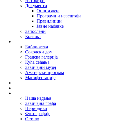
Историјат
Документи
Општа акта
Програми и извештаји
Правилници
Јавне набавке
Запослени
Контакт
Организационе јединице
Библиотека
Соколски дом
Градска галерија
Кућа сећања
Завичајни музеј
Аматерски програм
Манифестације
Актуелно
Најаве
Дигитална библиотека
Наша издања
Завичајна грађа
Периодика
Фотографије
Остало