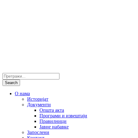
О нама
Историјат
Документи
Општа акта
Програми и извештаји
Правилници
Јавне набавке
Запослени
Контакт