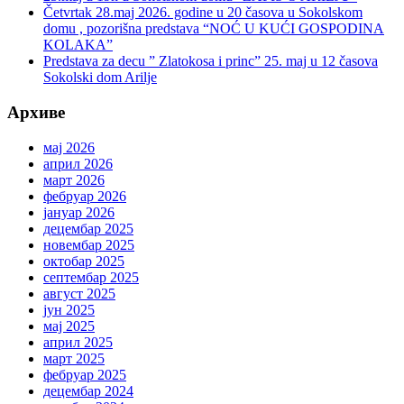
Četvrtak 28.maj 2026. godine u 20 časova u Sokolskom
domu , pozorišna predstava “NOĆ U KUĆI GOSPODINA
KOLAKA”
Predstava za decu ” Zlatokosa i princ” 25. maj u 12 časova
Sokolski dom Arilje
Архиве
мај 2026
април 2026
март 2026
фебруар 2026
јануар 2026
децембар 2025
новембар 2025
октобар 2025
септембар 2025
август 2025
јун 2025
мај 2025
април 2025
март 2025
фебруар 2025
децембар 2024