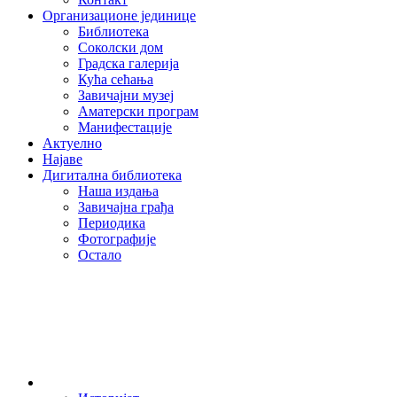
Организационе јединице
Библиотека
Соколски дом
Градска галерија
Кућа сећања
Завичајни музеј
Аматерски програм
Манифестације
Актуелно
Најаве
Дигитална библиотека
Наша издања
Завичајна грађа
Периодика
Фотографије
Остало
О нама