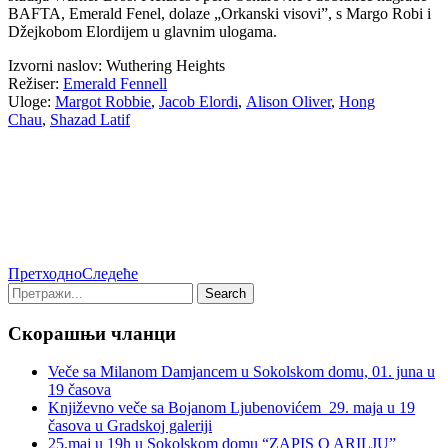
BAFTA, Emerald Fenel, dolaze „Orkanski visovi”, s Margo Robi i
Džejkobom Elordijem u glavnim ulogama.
Izvorni naslov:
Wuthering Heights
Režiser:
Emerald Fennell
Uloge:
Margot Robbie
,
Jacob Elordi
,
Alison Oliver
,
Hong
Chau
,
Shazad Latif
Претходно
Следеће
Скорашњи чланци
Veče sa Milanom Damjancem u Sokolskom domu, 01. juna u
19 časova
Književno veče sa Bojanom Ljubenovićem 29. maja u 19
časova u Gradskoj galeriji
25.maj u 19h u Sokolskom domu “ZAPIS O ARILJU”