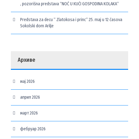
, pozorišna predstava “NOĆ U KUĆI GOSPODINA KOLAKA”
Predstava za decu ” Zlatokosa i princ” 25. maj u 12 časova
Sokolski dom Arilje
Архиве
мај 2026
април 2026
март 2026
фебруар 2026