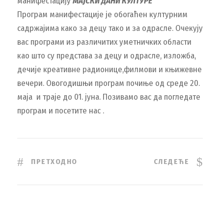
манифестацију
МАЈСКИ ДАНИ КУЛТУРЕ
Програм манифестације је обогаћен културним
садржајима како за децу тако и за одрасле. Очекују
вас програми из различитих уметничких области
као што су представа за децу и одрасле, изложба,
дечије креативне радионице,филмови и књижевне
вечери. Овогодишњи програм почиње од среде 20.
маја и траје до 01. јуна. Позивамо вас да погледате
програм и посетите нас .
ПРЕТХОДНО
СЛЕДЕЋЕ