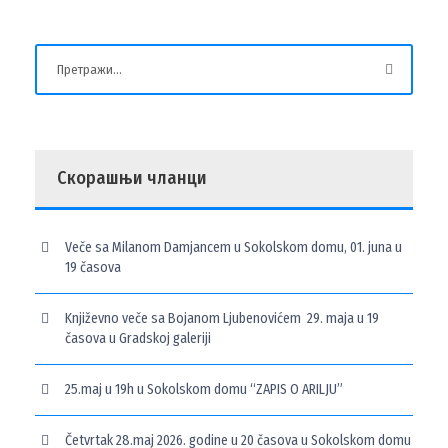
Скорашњи чланци
Veče sa Milanom Damjancem u Sokolskom domu, 01. juna u
19 časova
Književno veče sa Bojanom Ljubenovićem 29. maja u 19
časova u Gradskoj galeriji
25.maj u 19h u Sokolskom domu “ZAPIS O ARILJU”
Četvrtak 28.maj 2026. godine u 20 časova u Sokolskom domu