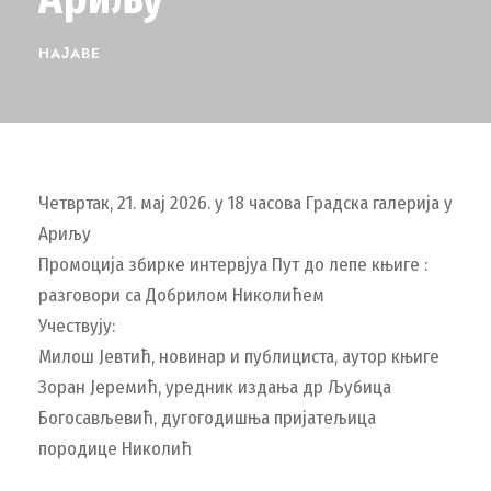
НАЈАВЕ
Четвртак, 21. мај 2026. у 18 часова Градска галерија у
Ариљу
Промоција збирке интервјуа Пут до лепе књиге :
разговори са Добрилом Николићем
Учествују:
Милош Јевтић, новинар и публициста, аутор књиге
Зоран Јеремић, уредник издања др Љубица
Богосављевић, дугогодишња пријатељица
породице Николић