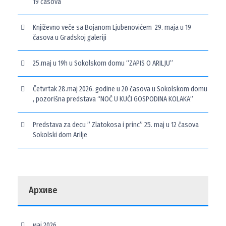
19 časova
Književno veče sa Bojanom Ljubenovićem 29. maja u 19
časova u Gradskoj galeriji
25.maj u 19h u Sokolskom domu “ZAPIS O ARILJU”
Četvrtak 28.maj 2026. godine u 20 časova u Sokolskom domu
, pozorišna predstava “NOĆ U KUĆI GOSPODINA KOLAKA”
Predstava za decu ” Zlatokosa i princ” 25. maj u 12 časova
Sokolski dom Arilje
Архиве
мај 2026