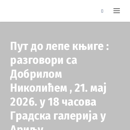
Пут до лепе књиге :
разговори са
Добрилом
Николићем , 21. мај
2026. у 18 часова
Градска галерија у
Ариљу