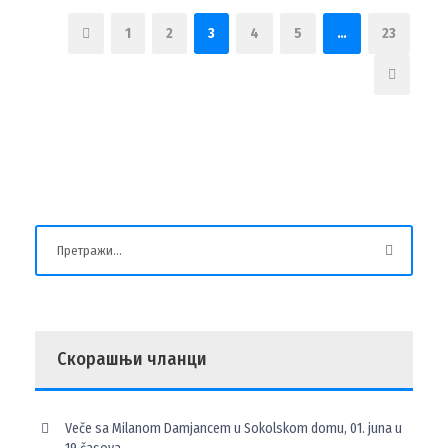
1
2
3
4
5
…
23
Скорашњи чланци
Veče sa Milanom Damjancem u Sokolskom domu, 01. juna u