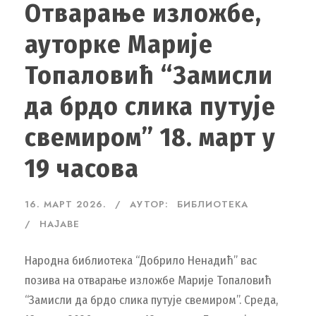
Отварање изложбе,
ауторке Марије
Топаловић “Замисли
да брдо слика путује
свемиром” 18. март у
19 часова
16. МАРТ 2026.
АУТОР:
БИБЛИОТЕКА
НАЈАВЕ
Народна библиотека “Добрило Ненадић” вас
позива на отварање изложбе Марије Топаловић
“Замисли да брдо слика путује свемиром”. Среда,