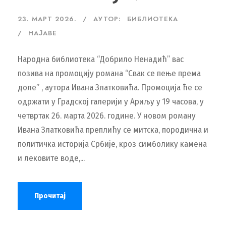
23. МАРТ 2026.
АУТОР:
БИБЛИОТЕКА
НАЈАВЕ
Народна библиотека “Добрило Ненадић” вас
позива на промоцију романа “Свак се пење према
доле” , аутора Ивана Златковића. Промоција ће се
одржати у Градској галерији у Ариљу у 19 часова, у
четвртак 26. марта 2026. године. У новом роману
Ивана Златковића преплићу се митска, породична и
политичка историја Србије, кроз симболику камена
и лековите воде,...
Прочитај