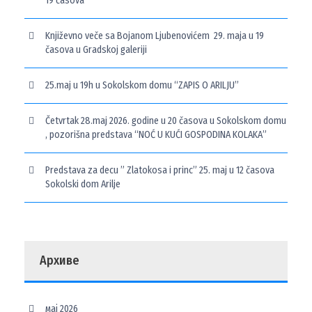
19 časova
Književno veče sa Bojanom Ljubenovićem 29. maja u 19
časova u Gradskoj galeriji
25.maj u 19h u Sokolskom domu “ZAPIS O ARILJU”
Četvrtak 28.maj 2026. godine u 20 časova u Sokolskom domu
, pozorišna predstava “NOĆ U KUĆI GOSPODINA KOLAKA”
Predstava za decu ” Zlatokosa i princ” 25. maj u 12 časova
Sokolski dom Arilje
Архиве
мај 2026