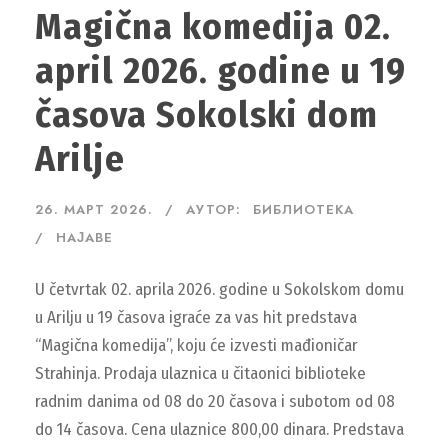
Magična komedija 02.
april 2026. godine u 19
časova Sokolski dom
Arilje
26. МАРТ 2026.
АУТОР:
БИБЛИОТЕКА
НАЈАВЕ
U četvrtak 02. aprila 2026. godine u Sokolskom domu
u Arilju u 19 časova igraće za vas hit predstava
“Magična komedija”, koju će izvesti mađioničar
Strahinja. Prodaja ulaznica u čitaonici biblioteke
radnim danima od 08 do 20 časova i subotom od 08
do 14 časova. Cena ulaznice 800,00 dinara. Predstava