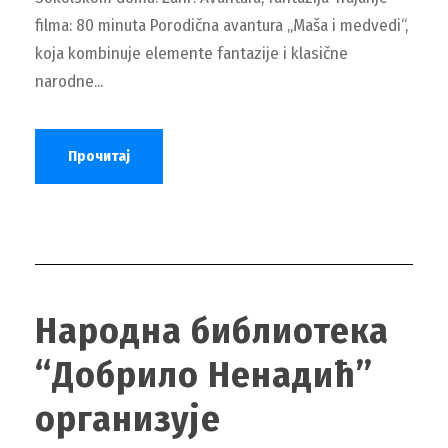
filma: 80 minuta Porodična avantura „Maša i medvedi“,
koja kombinuje elemente fantazije i klasične
narodne...
Прочитај
Народна библиотека
“Добрило Ненадић”
организује