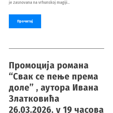
je zasnovana na vrhunskoj magiji...
Прочитај
Промоција романа
“Свак се пење према
доле” , аутора Ивана
Златковића
26.03.2026. у 19 часова