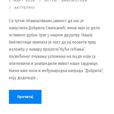
7. МАРТ 2026.
АУТОР:
БИБЛИОТЕКА
АКТУЕЛНО
Са тугом обавештавамо јавност да нас је
напустила Добрила Смиљанић, жена чије је дело
оставило дубок траг у нашем друштву. Нашој
библиотеци припала је част да јој посвети прву
изложбу у оквиру пројекта”Кућа сећања”,
посвећеног очувању успомене на људе који су
обележили и унапредили живот наше зајднице.
Њено име носи и међународна награда “Добрила”,
коју додељује...
Прочитај