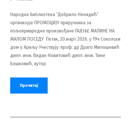
Народна библиотека “Добрило Ненадић”
организује ПРОМОЦИЈУ приручника за
пољопривредне произвођаче ГАЈЕЊЕ МАЛИНЕ НА
МАЛОМ ПОСЕДУ Петак, 20.март 2026. у 19ч Соколски
дом у Ариљу Учествују: проф. др Драго Милошевић
дипл. инж. Видан Новитовић дипл. инж. Тине
Бошковић, аутор
Прочитај