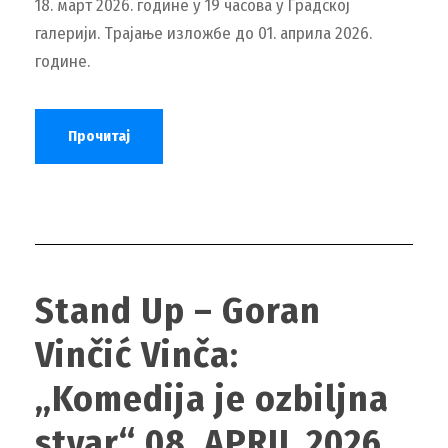
18. март 2026. године у 19 часова у Градској
галерији. Трајање изложбе до 01. априла 2026.
године.
Прочитај
Stand Up – Goran
Vinčić Vinča:
„Komedija je ozbiljna
stvar“ 08. APRIL 2026.