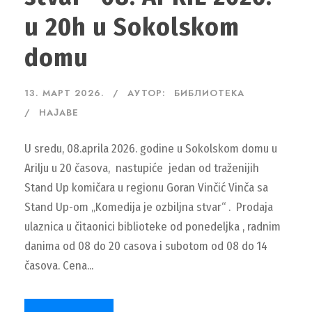
u 20h u Sokolskom
domu
13. МАРТ 2026.
АУТОР:
БИБЛИОТЕКА
НАЈАВЕ
U sredu, 08.aprila 2026. godine u Sokolskom domu u
Arilju u 20 časova, nastupiće jedan od traženijih
Stand Up komičara u regionu Goran Vinčić Vinča sa
Stand Up-om „Komedija je ozbiljna stvar“ . Prodaja
ulaznica u čitaonici biblioteke od ponedeljka , radnim
danima od 08 do 20 casova i subotom od 08 do 14
časova. Cena...