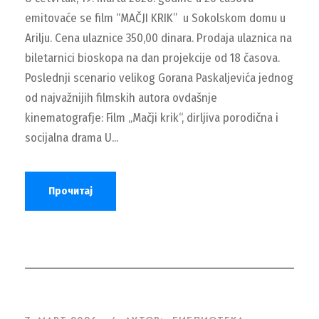
emitovaće se film “MAČJI KRIK” u Sokolskom domu u
Arilju. Cena ulaznice 350,00 dinara. Prodaja ulaznica na
biletarnici bioskopa na dan projekcije od 18 časova.
Poslednji scenario velikog Gorana Paskaljevića jednog
od najvažnijih filmskih autora ovdašnje
kinematografje: Film „Mačji krik“, dirljiva porodična i
socijalna drama U...
Прочитај