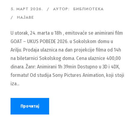
5. МАРТ 2026.
АУТОР:
БИБЛИОТЕКА
НАЈАВЕ
U utorak, 24. marta u 18h , emitovaće se animirani film
GOAT – UKUS POBEDE 2026. u Sokolskom domu u
Arilju. Prodaja ulaznica na dan projekcije filma od 14h
na biletarnici Sokolskog doma. Cena ulaznice 400,00
dinara. Žanr: Animirani 1h 39min Dostupno u 3D i 4DX,
formatu! Od studija Sony Pictures Animation, koji stoji
iza...
Прочитај