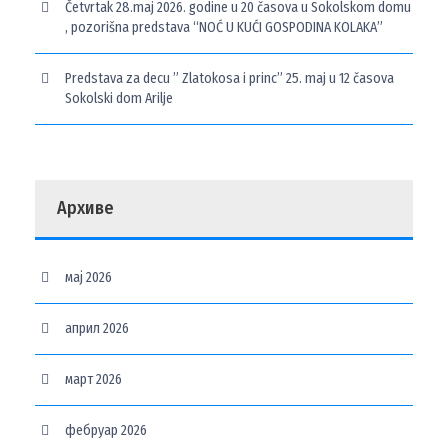
Četvrtak 28.maj 2026. godine u 20 časova u Sokolskom domu
, pozorišna predstava “NOĆ U KUĆI GOSPODINA KOLAKA”
Predstava za decu ” Zlatokosa i princ” 25. maj u 12 časova
Sokolski dom Arilje
Архиве
мај 2026
април 2026
март 2026
фебруар 2026