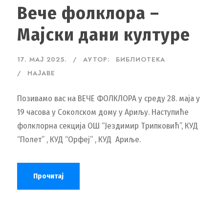
Вече фолклора –
Мајски дани културе
17. МАЈ 2025.
АУТОР:
БИБЛИОТЕКА
НАЈАВЕ
Позивамо вас на ВЕЧЕ ФОЛКЛОРА у среду 28. маја у
19 часова у Соколском дому у Ариљу. Наступиће
фолклорна секција ОШ “Јездимир Трипковић”, КУД
“Полет” , КУД “Орфеј” , КУД Ариље.
Прочитај