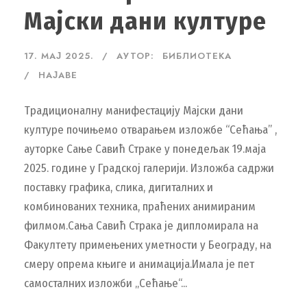
Мајски дани културе
17. МАЈ 2025.
АУТОР:
БИБЛИОТЕКА
НАЈАВЕ
Традиционалну манифестацију Мајски дани
културе почињемо отварањем изложбе “Сећања” ,
ауторке Сање Савић Страке у понедељак 19.маја
2025. године у Градској галерији. Изложба садржи
поставку графика, слика, дигиталних и
комбинованих техника, праћених анимираним
филмом.Сања Савић Страка је дипломирала на
Факултету примењених уметности у Београду, на
смеру опрема књиге и анимација.Имала је пет
самосталних изложби „Сећање“...