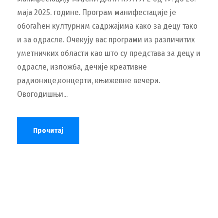
маја 2025. године. Програм манифестације је
обогаћен културним садржајима како за децу тако
и за одрасле. Очекују вас програми из различитих
уметничких области као што су представа за децу и
одрасле, изложба, дечије креативне
радионице,концерти, књижевне вечери.
Овогодишњи...
Прочитај