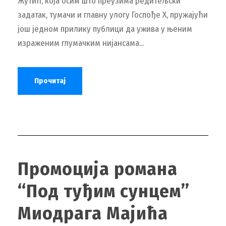
Жутић, која осим што преузима редитељски
задатак, тумачи и главну улогу Госпође X, пружајући
још једном прилику публици да ужива у њеним
израженим глумачким нијансама...
Прочитај
Промоција романа
“Под туђим сунцем”
Миодрага Мајића