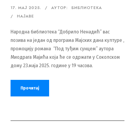
17. МАЈ 2025.
АУТОР:
БИБЛИОТЕКА
НАЈАВЕ
Народна библиотека “Добрило Ненадић” вас
позива на један од програма Мајских дана културе ,
промоцију романа “Под туђим сунцем” аутора
Миодрага Мајића која ће се одржати у Соколском
дому 23.маја 2025. године у 19 часова.
Прочитај