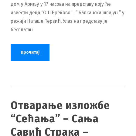
дом у Ариљу у 17 часова на представу коју ће
извести деца “ОШ Бреково” , “ Балкански шпијун ” у
режији Наташе Терзић. Улаз на представу је
бесплатан.
Прочитај
Отварање изложбе
“Сећања” – Сања
Савић Страка –