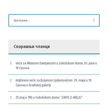
Скорашњи чланци
Veče sa Milanom Damjancem u Sokolskom domu, 01. juna u
19 časova
Književno veče sa Bojanom Ljubenovićem 29. maja u 19
časova u Gradskoj galeriji
25.maj u 19h u Sokolskom domu “ZAPIS O ARILJU”