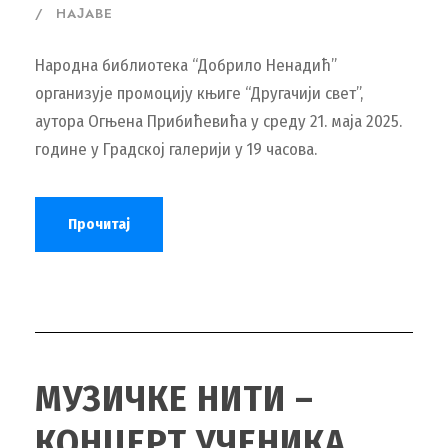
НАЈАВЕ
Народна библиотека “Добрило Ненадић”
организује промоцију књиге “Другачији свет”,
аутора Огњена Прибићевића у среду 21. маја 2025.
године у Градској галерији у 19 часова.
Прочитај
МУЗИЧКЕ НИТИ –
КОНЦЕРТ УЧЕНИКА