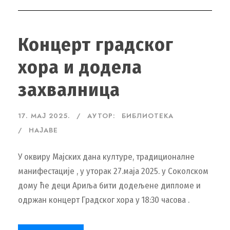
Концерт градског
хора и додела
захвалница
17. МАЈ 2025.
АУТОР:
БИБЛИОТЕКА
НАЈАВЕ
У оквиру Мајских дана културе, традиционалне
манифестације , у уторак 27.маја 2025. у Соколском
дому ће деци Ариља бити додељене дипломе и
одржан концерт Градског хора у 18:30 часова .